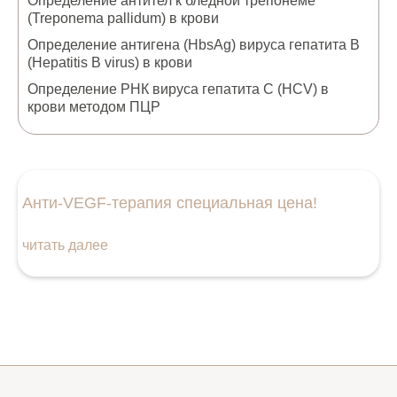
Определение антител к бледной трепонеме
(Treponema pallidum) в крови
Определение антигена (HbsAg) вируса гепатита B
(Hepatitis B virus) в крови
Определение РНК вируса гепатита С (HCV) в
крови методом ПЦР
Анти‑VEGF‑терапия специальная цена!
читать далее