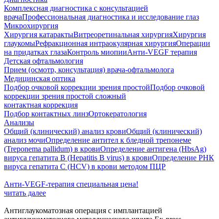
Комплексная диагностика с консультацией
врача
Профессиональная диагностика и исследование глаз
Микрохирургия
Хирургия катаракты
Витреоретинальная хирургия
Хирургия
глаукомы
Рефракционная интраокулярная хирургия
Операции
на придатках глаза
Контроль миопии
Анти-VEGF терапия
Детская офтальмология
Прием (осмотр, консультация) врача-офтальмолога
Медицинская оптика
Подбор очковой коррекции зрения простой
Подбор очковой
коррекции зрения простой сложный
контактная коррекция
Подбор контактных линз
Ортокератология
Анализы
Общий (клинический) анализ крови
Общий (клинический)
анализ мочи
Определение антител к бледной трепонеме
(Treponema pallidum) в крови
Определение антигена (HbsAg)
вируса гепатита B (Hepatitis B virus) в крови
Определение РНК
вируса гепатита С (HCV) в крови методом ПЦР
Анти‑VEGF‑терапия специальная цена!
читать далее
Антиглаукоматозная операция с имплантацией