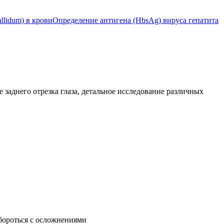
llidum) в крови
Определение антигена (HbsAg) вируса гепатита
заднего отрезка глаза, детальное исследование различных
 бороться с осложнениями