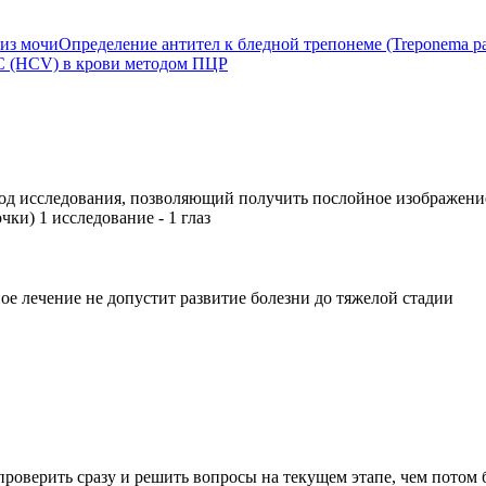
из мочи
Определение антител к бледной трепонеме (Treponema pa
С (HCV) в крови методом ПЦР
д исследования, позволяющий получить послойное изображение 
чки) 1 исследование - 1 глаз
ое лечение не допустит развитие болезни до тяжелой стадии
проверить сразу и решить вопросы на текущем этапе, чем потом