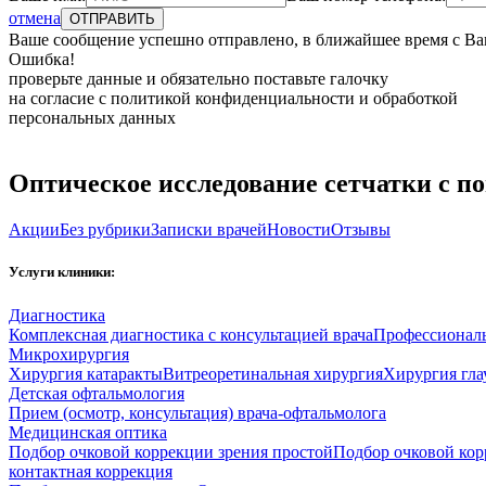
отмена
Ваше сообщение успешно отправлено, в ближайшее время с Ва
Ошибка!
проверьте данные и обязательно поставьте галочку
на согласие с политикой конфиденциальности и обработкой
персональных данных
Оптическое исследование сетчатки с 
Акции
Без рубрики
Записки врачей
Новости
Отзывы
Услуги клиники:
Диагностика
Комплексная диагностика с консультацией врача
Профессиональ
Микрохирургия
Хирургия катаракты
Витреоретинальная хирургия
Хирургия гл
Детская офтальмология
Прием (осмотр, консультация) врача-офтальмолога
Медицинская оптика
Подбор очковой коррекции зрения простой
Подбор очковой кор
контактная коррекция