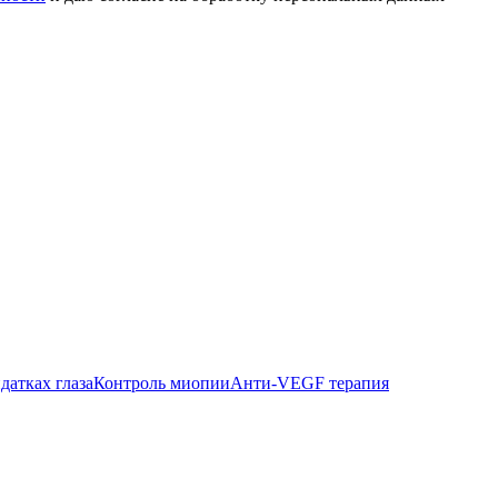
датках глаза
Контроль миопии
Анти-VEGF терапия