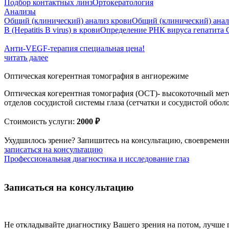
Подбор контактных линз
Ортокератология
Анализы
Общий (клинический) анализ крови
Общий (клинический) анал
B (Hepatitis B virus) в крови
Определение РНК вируса гепатита 
Анти‑VEGF‑терапия специальная цена!
читать далее
Оптическая когерентная томография в ангиорежиме
Оптическая когерентная томография (ОСТ)- высокоточный мето
отделов сосудистой системы глаза (сетчатки и сосудистой оболо
Стоимоисть услуги:
2000
₽
Ухудшилось зрение? Запишитесь на консультацию, своевременн
записаться на консультацию
Профессиональная диагностика и исследование глаз
Записаться на консультацию
Не откладывайте диагностику Вашего зрения на потом, лучше 