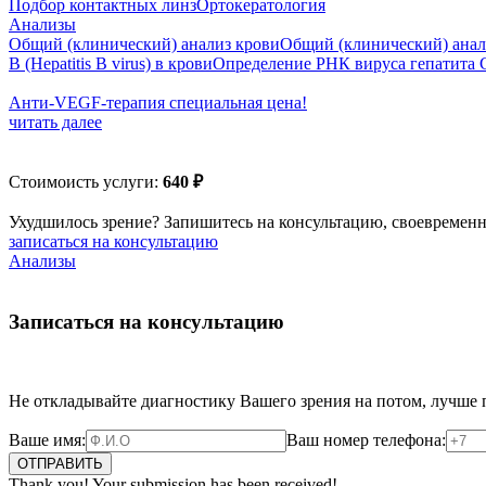
Подбор контактных линз
Ортокератология
Анализы
Общий (клинический) анализ крови
Общий (клинический) анал
B (Hepatitis B virus) в крови
Определение РНК вируса гепатита 
Анти‑VEGF‑терапия специальная цена!
читать далее
Стоимоисть услуги:
640
₽
Ухудшилось зрение? Запишитесь на консультацию, своевременн
записаться на консультацию
Анализы
Записаться на консультацию
Не откладывайте диагностику Вашего зрения на потом, лучше 
Ваше имя:
Ваш номер телефона:
Thank you! Your submission has been received!