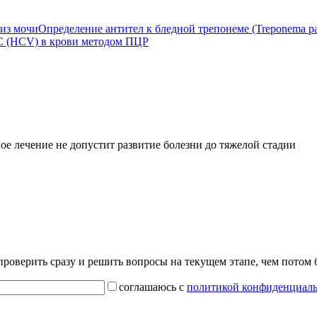
из мочи
Определение антител к бледной трепонеме (Treponema pa
С (HCV) в крови методом ПЦР
ое лечение не допустит развитие болезни до тяжелой стадии
проверить сразу и решить вопросы на текущем этапе, чем потом
соглашаюсь с
политикой конфиденциал