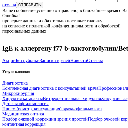
отмена
Ваше сообщение успешно отправлено, в ближайшее время с Ва
Ошибка!
проверьте данные и обязательно поставьте галочку
на согласие с политикой конфиденциальности и обработкой
персональных данных
IgE к аллергену f77 b-лактоглобулин/Bet
Акции
Без рубрики
Записки врачей
Новости
Отзывы
Услуги клиники:
Диагностика
Комплексная диагностика с консультацией врача
Профессиональ
Микрохирургия
Хирургия катаракты
Витреоретинальная хирургия
Хирургия гл
Детская офтальмология
Прием (осмотр, консультация) врача-офтальмолога
Медицинская оптика
Подбор очковой коррекции зрения простой
Подбор очковой кор
контактная коррекция