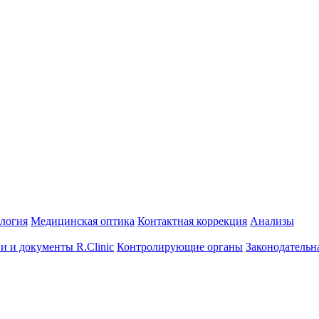
ология
Медицинская оптика
Контактная коррекция
Анализы
и и документы R.Clinic
Контролирующие органы
Законодательн