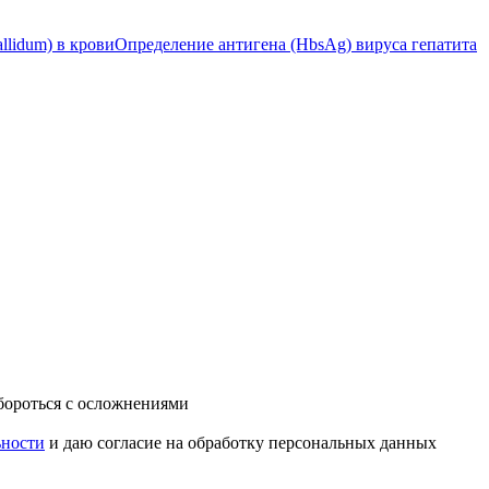
llidum) в крови
Определение антигена (HbsAg) вируса гепатита
 бороться с осложнениями
ьности
и даю согласие на обработку персональных данных