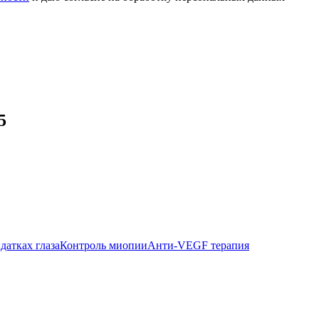
5
датках глаза
Контроль миопии
Анти-VEGF терапия