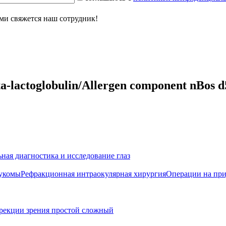
ми свяжется наш сотрудник!
a-lactoglobulin/Allergen component nBos d
ная диагностика и исследование глаз
аукомы
Рефракционная интраокулярная хирургия
Операции на при
рекции зрения простой сложный