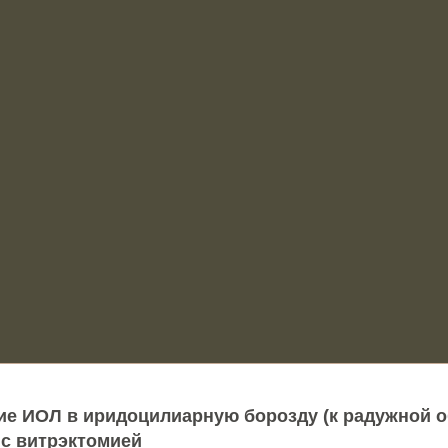
е ИОЛ в иридоцилиарную борозду (к радужной о
 с витрэктомией