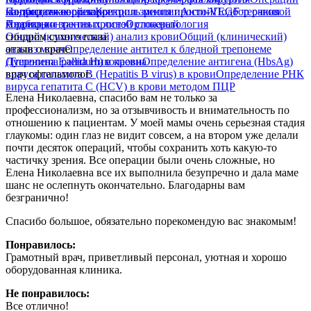
на придатках глаза
Подбор очковой коррекции зрения простой
контактная коррекция
Контроль миопии
Анти-VEGF терапия
Подбор очковой
коррекции зрения простой сложный
Подбор контактных линз
Анализы
Ортокератология
Общий (клинический) анализ крови
синдром сухого глаза
Общий (клинический)
анализ мочи
отзыв о враче:
Определение антител к бледной трепонеме
(Treponema pallidum) в крови
Душенина Елена Николаевна
Определение антигена (HbsAg)
вируса гепатита B (Hepatitis B virus) в крови
врач офтальмолог
Определение РНК
вируса гепатита С (HCV) в крови методом ПЦР
Елена Николаевна, спасибо вам не только за
профессионализм, но за отзывчивость и внимательность по
отношению к пациентам. У моей мамы очень серьезная стадия
глаукомы​: один глаз не видит совсем, а на втором уже делали
почти десяток операций, чтобы сохранить хоть какую-то
частичку зрения. Все операции были очень сложные, но
Елена Николаевна все их выполнила безупречно и дала маме
шанс не ослепнуть окончательно. Благодарны вам
безгранично!
Спасибо большое, обязательно порекомендую вас знакомым!
Понравилось:
Грамотный врач, приветливый персонал, уютная и хорошо
оборудованная клиника.
Не понравилось:
Все отлично!