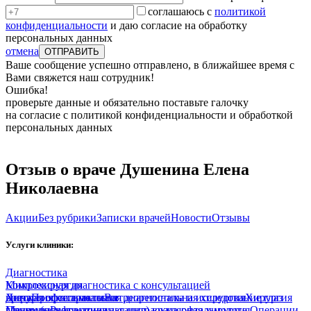
соглашаюсь с
политикой
конфиденциальности
и даю согласие на обработку
персональных данных
отмена
Ваше сообщение успешно отправлено, в ближайшее время с
Вами свяжется наш сотрудник!
Ошибка!
проверьте данные и обязательно поставьте галочку
на согласие с политикой конфиденциальности и обработкой
персональных данных
Отзыв о враче Душенина Елена
Николаевна
Акции
Без рубрики
Записки врачей
Новости
Отзывы
Услуги клиники:
Диагностика
Комплексная диагностика с консультацией
Микрохирургия
врача
Хирургия катаракты
Детская офтальмология
Профессиональная диагностика и исследование глаз
Витреоретинальная хирургия
Хирургия
глаукомы
Прием (осмотр, консультация) врача-офтальмолога
Медицинская оптика
Рефракционная интраокулярная хирургия
Операции