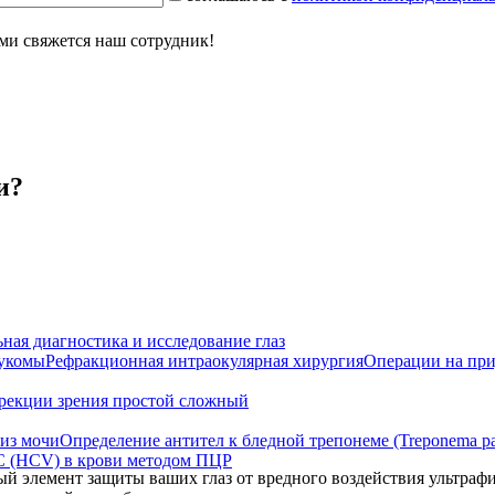
ми свяжется наш сотрудник!
и?
ная диагностика и исследование глаз
аукомы
Рефракционная интраокулярная хирургия
Операции на при
рекции зрения простой сложный
из мочи
Определение антител к бледной трепонеме (Treponema pa
С (HCV) в крови методом ПЦР
ый элемент защиты ваших глаз от вредного воздействия ультра