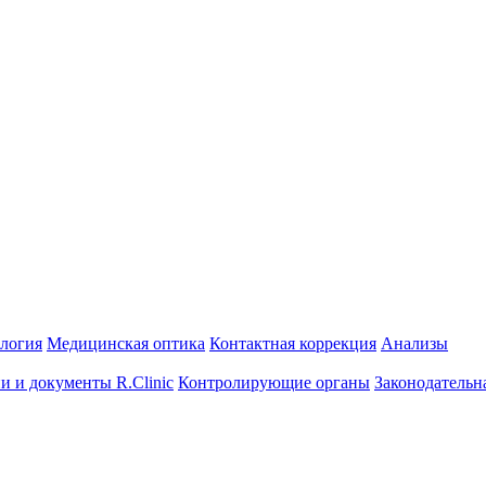
ология
Медицинская оптика
Контактная коррекция
Анализы
и и документы R.Clinic
Контролирующие органы
Законодательн