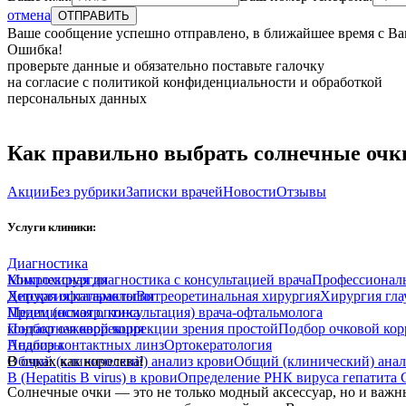
отмена
Ваше сообщение успешно отправлено, в ближайшее время с Ва
Ошибка!
проверьте данные и обязательно поставьте галочку
на согласие с политикой конфиденциальности и обработкой
персональных данных
Как правильно выбрать солнечные очк
Акции
Без рубрики
Записки врачей
Новости
Отзывы
Услуги клиники:
Диагностика
Комплексная диагностика с консультацией врача
Микрохирургия
Профессиональ
Хирургия катаракты
Детская офтальмология
Витреоретинальная хирургия
Хирургия гл
Прием (осмотр, консультация) врача-офтальмолога
Медицинская оптика
Подбор очковой коррекции зрения простой
контактная коррекция
Подбор очковой кор
Подбор контактных линз
Анализы
Ортокератология
Общий (клинический) анализ крови
В очках как королева!
Общий (клинический) анал
B (Hepatitis B virus) в крови
Определение РНК вируса гепатита 
Солнечные очки — это не только модный аксессуар, но и важн