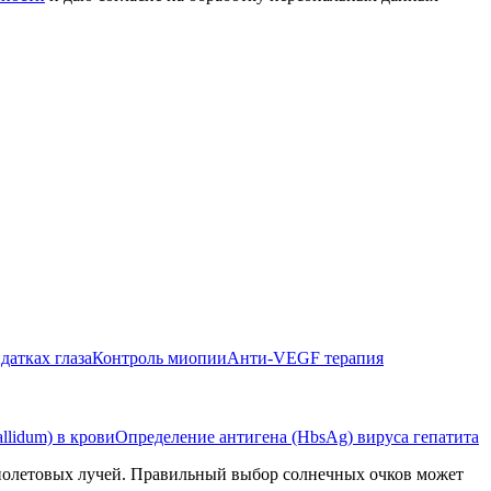
датках глаза
Контроль миопии
Анти-VEGF терапия
llidum) в крови
Определение антигена (HbsAg) вируса гепатита
фиолетовых лучей. Правильный выбор солнечных очков может